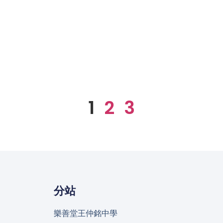
1
2
3
分站
樂善堂王仲銘中學